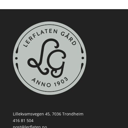
Lillekvamsvegen 45, 7036 Trondheim
416 81 504
post@lerflaten.no