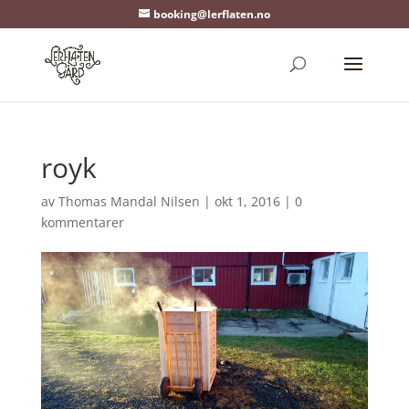
booking@lerflaten.no
royk
av
Thomas Mandal Nilsen
|
okt 1, 2016
|
0
kommentarer