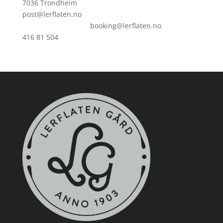
7036 Trondheim
post@lerflaten.no
booking@lerflaten.no
416 81 504