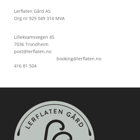
Lerflaten Gård AS
Org nr 929 049 314 MVA
Lillekvamsvegen 45
7036 Trondheim
post@lerflaten.no
booking@lerflaten.no
416 81 504