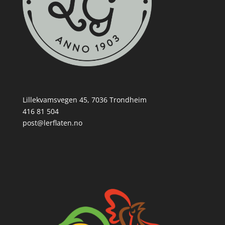
Lillekvamsvegen 45, 7036 Trondheim
416 81 504
post@lerflaten.no