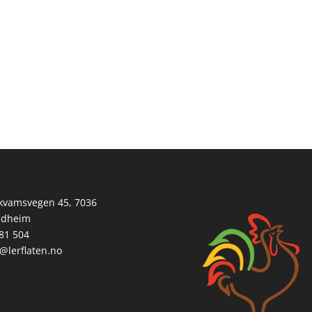
ekvamsvegen 45, 7036
ndheim
81 504
@lerflaten.no