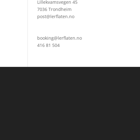
Lillekvamsvegen 45
7036 Trondheim
post@lerflaten.no
booking@lerflaten.no
416 81 504