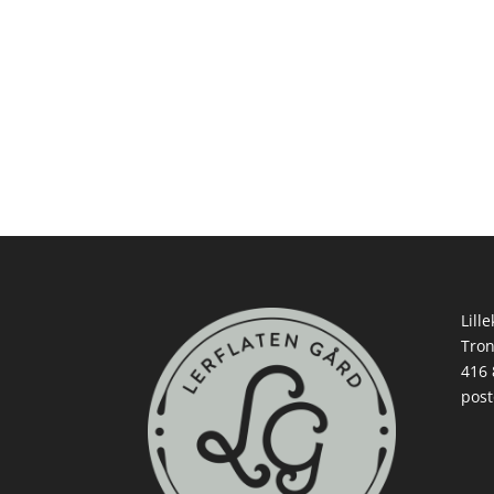
Lill
Tro
416 
post