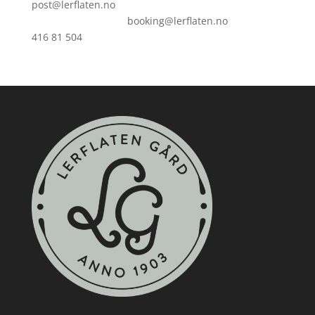
post@lerflaten.no
booking@lerflaten.no
416 81 504