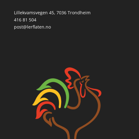
Lillekvamsvegen 45, 7036 Trondheim
416 81 504
post@lerflaten.no