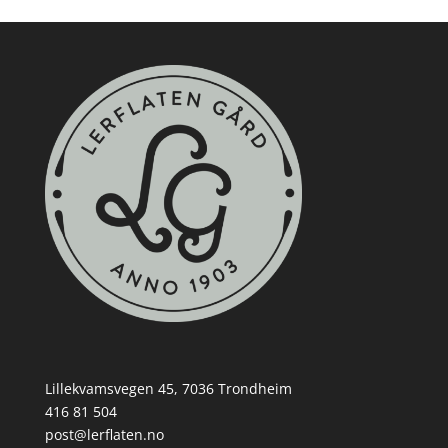
Lillekvamsvegen 45, 7036 Trondheim
416 81 504
post@lerflaten.no