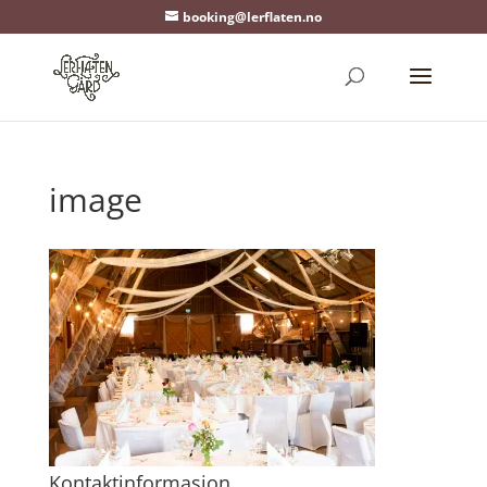
booking@lerflaten.no
image
Kontaktinformasjon