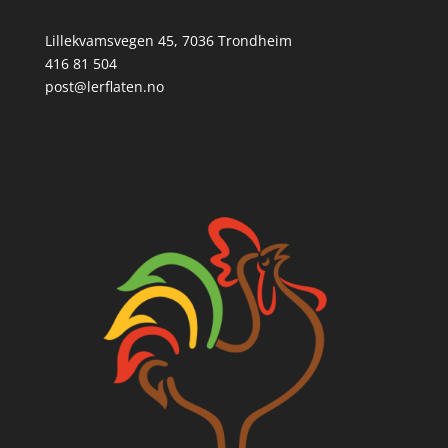
Lillekvamsvegen 45, 7036 Trondheim
416 81 504
post@lerflaten.no