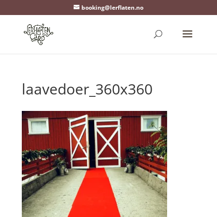
booking@lerflaten.no
laavedoer_360x360