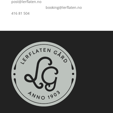
post@lerflaten.no
booking@lerflaten.no
416 81 504