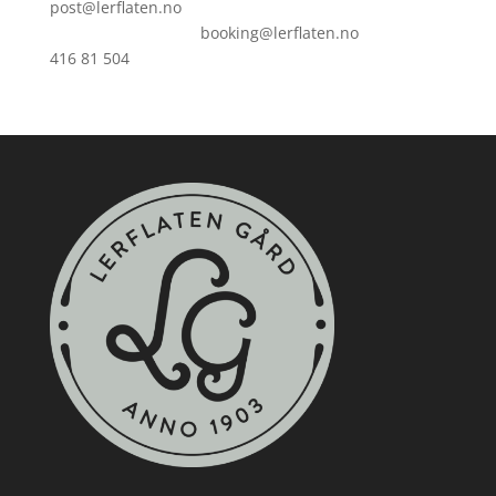
post@lerflaten.no
booking@lerflaten.no
416 81 504