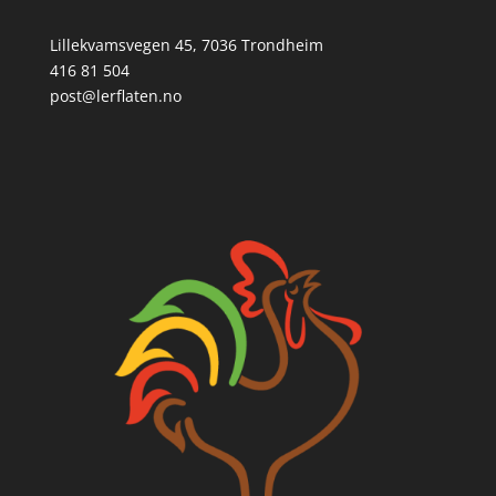
Lillekvamsvegen 45, 7036 Trondheim
416 81 504
post@lerflaten.no