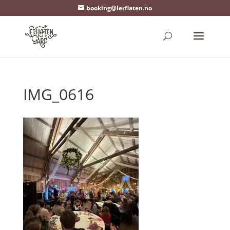
booking@lerflaten.no
IMG_0616