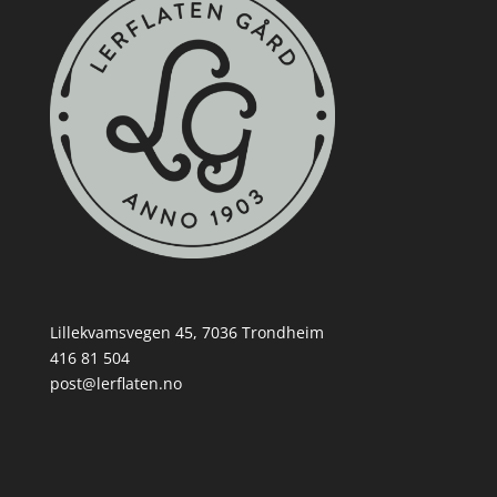
Lillekvamsvegen 45, 7036 Trondheim
416 81 504
post@lerflaten.no