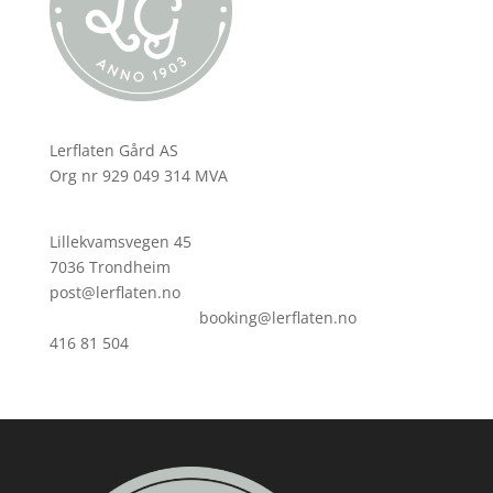
Lerflaten Gård AS
Org nr 929 049 314 MVA
Lillekvamsvegen 45
7036 Trondheim
post@lerflaten.no
booking@lerflaten.no
416 81 504