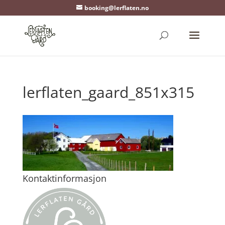
booking@lerflaten.no
lerflaten_gaard_851x315
Kontaktinformasjon